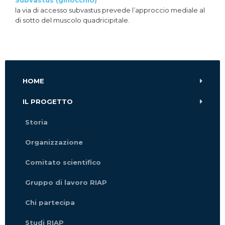
Subvastus (ginocchio)
la via di accesso subvastus prevede l’approccio mediale al
di sotto del muscolo quadricipitale.
HOME
IL PROGETTO
Storia
Organizzazione
Comitato scientifico
Gruppo di lavoro RIAP
Chi partecipa
Studi RIAP