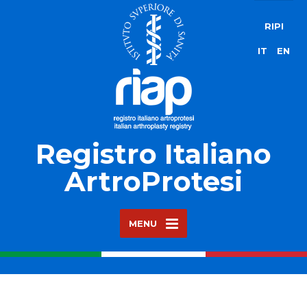
RIPI
IT
EN
Registro Italiano
ArtroProtesi
MENU