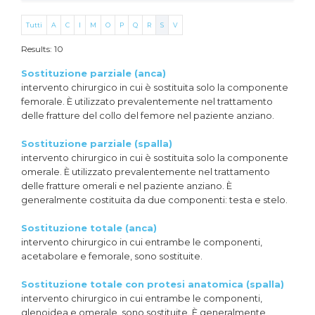
Tutti
A
C
I
M
O
P
Q
R
S
V
Results: 10
Sostituzione parziale (anca)
intervento chirurgico in cui è sostituita solo la componente
femorale. È utilizzato prevalentemente nel trattamento
delle fratture del collo del femore nel paziente anziano.
Sostituzione parziale (spalla)
intervento chirurgico in cui è sostituita solo la componente
omerale. È utilizzato prevalentemente nel trattamento
delle fratture omerali e nel paziente anziano. È
generalmente costituita da due componenti: testa e stelo.
Sostituzione totale (anca)
intervento chirurgico in cui entrambe le componenti,
acetabolare e femorale, sono sostituite.
Sostituzione totale con protesi anatomica (spalla)
intervento chirurgico in cui entrambe le componenti,
glenoidea e omerale, sono sostituite. È generalmente