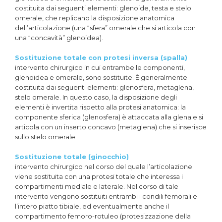
costituita dai seguenti elementi: glenoide, testa e stelo
omerale, che replicano la disposizione anatomica
dell’articolazione (una “sfera” omerale che si articola con
una “concavità” glenoidea).
Sostituzione totale con protesi inversa (spalla)
intervento chirurgico in cui entrambe le componenti,
glenoidea e omerale, sono sostituite. È generalmente
costituita dai seguenti elementi: glenosfera, metaglena,
stelo omerale. In questo caso, la disposizione degli
elementi è invertita rispetto alla protesi anatomica: la
componente sferica (glenosfera) è attaccata alla glena e si
articola con un inserto concavo (metaglena) che si inserisce
sullo stelo omerale.
Sostituzione totale (ginocchio)
intervento chirurgico nel corso del quale l’articolazione
viene sostituita con una protesi totale che interessa i
compartimenti mediale e laterale. Nel corso di tale
intervento vengono sostituiti entrambi i condili femorali e
l’intero piatto tibiale, ed eventualmente anche il
compartimento femoro-rotuleo (protesizzazione della