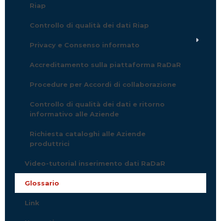
Riap
Controllo di qualità dei dati Riap
Privacy e Consenso informato
Accreditamento sulla piattaforma RaDaR
Procedure per Accordi di collaborazione
Controllo di qualità dei dati e ritorno
informativo alle Aziende
Richiesta cataloghi alle Aziende
produttrici
Video-tutorial inserimento dati RaDaR
Glossario
Link