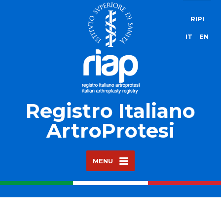
RIPI
IT
EN
Registro Italiano
ArtroProtesi
MENU