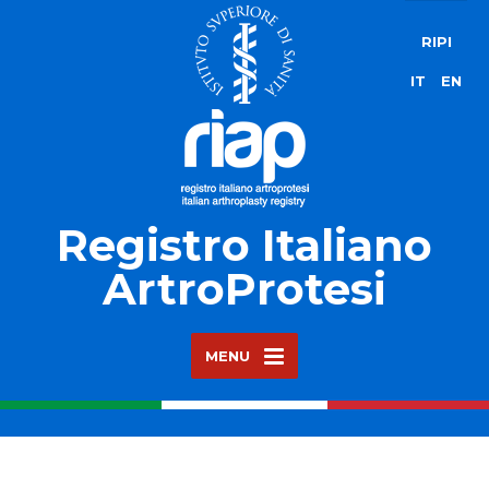
RIPI
IT
EN
Registro Italiano
ArtroProtesi
MENU