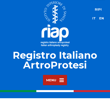
RIPI
IT
EN
Registro Italiano
ArtroProtesi
MENU