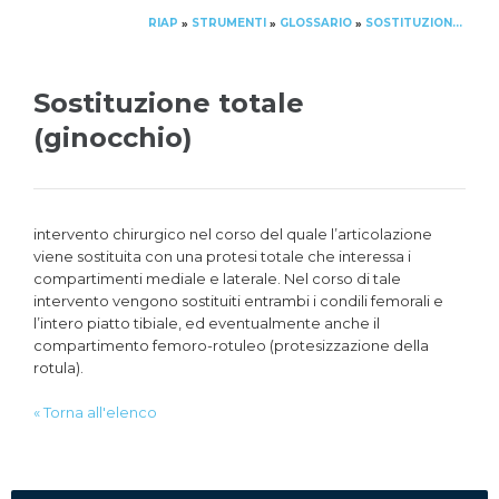
RIAP
STRUMENTI
GLOSSARIO
SOSTITUZIONE TOTALE (GINOCCHIO)
»
»
»
Sostituzione totale
(ginocchio)
intervento chirurgico nel corso del quale l’articolazione
viene sostituita con una protesi totale che interessa i
compartimenti mediale e laterale. Nel corso di tale
intervento vengono sostituiti entrambi i condili femorali e
l’intero piatto tibiale, ed eventualmente anche il
compartimento femoro-rotuleo (protesizzazione della
rotula).
« Torna all'elenco