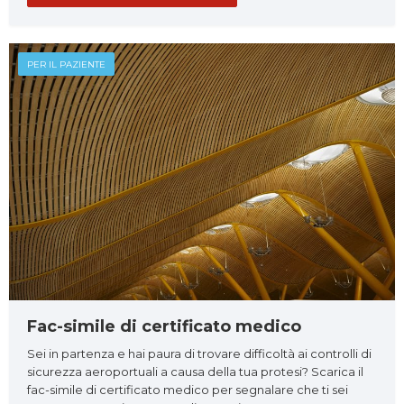
PER IL PAZIENTE
Fac-simile di certificato medico
Sei in partenza e hai paura di trovare difficoltà ai controlli di
sicurezza aeroportuali a causa della tua protesi? Scarica il
fac-simile di certificato medico per segnalare che ti sei