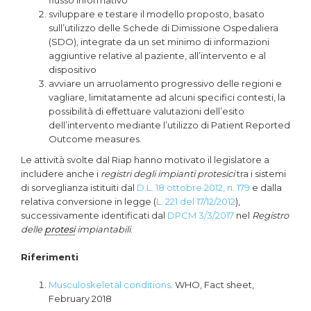
flusso informativo
sviluppare e testare il modello proposto, basato
sull’utilizzo delle Schede di Dimissione Ospedaliera
(SDO), integrate da un set minimo di informazioni
aggiuntive relative al paziente, all’intervento e al
dispositivo
avviare un arruolamento progressivo delle regioni e
vagliare, limitatamente ad alcuni specifici contesti, la
possibilità di effettuare valutazioni dell’esito
dell’intervento mediante l’utilizzo di Patient Reported
Outcome measures.
Le attività svolte dal Riap hanno motivato il legislatore a
includere anche i
registri degli impianti protesici
tra i sistemi
di sorveglianza istituiti dal
D.L. 18 ottobre 2012, n. 179
e dalla
relativa conversione in legge (
L. 221 del 17/12/2012
),
successivamente identificati dal
DPCM 3/3/2017
nel
Registro
delle
protesi
impiantabili
.
Riferimenti
Musculoskeletal conditions
. WHO, Fact sheet,
February 2018