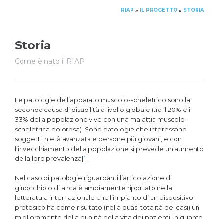
RIAP
IL PROGETTO
STORIA
»
»
Storia
Come è nato il RIAP
Le patologie dell’apparato muscolo-scheletrico sono la
seconda causa di disabilità a livello globale (tra il 20% e il
33% della popolazione vive con una malattia muscolo-
scheletrica dolorosa). Sono patologie che interessano
soggetti in età avanzata e persone più giovani, e con
l’invecchiamento della popolazione si prevede un aumento
della loro prevalenza[
1
].
Nel caso di patologie riguardanti l’articolazione di
ginocchio o di anca è ampiamente riportato nella
letteratura internazionale che l’impianto di un dispositivo
protesico ha come risultato (nella quasi totalità dei casi) un
miglioramento della qualità della vita dei pazienti, in quanto