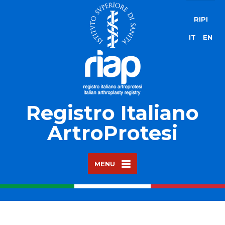
RIPI
IT
EN
Registro Italiano
ArtroProtesi
MENU