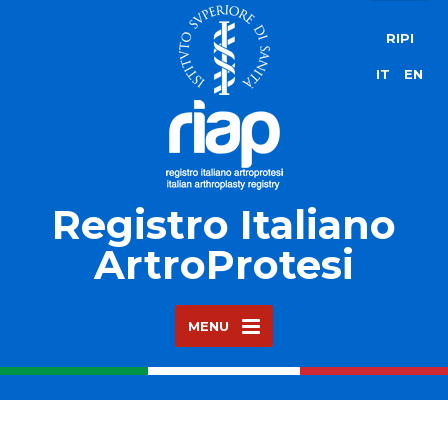
RIPI
IT
EN
Registro Italiano
ArtroProtesi
MENU