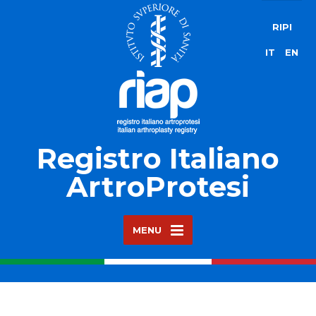
RIPI
IT
EN
Registro Italiano
ArtroProtesi
MENU