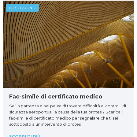
PER IL PAZIENTE
Fac-simile di certificato medico
Sei in partenza e hai paura di trovare difficoltà ai controlli di
sicurezza aeroportuali a causa della tua protesi? Scarica il
fac-simile di certificato medico per segnalare che ti sei
sottoposto a un intervento di protesi.
SCOPRI DI PIÙ