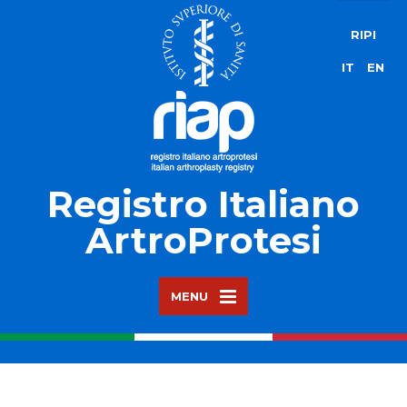
RIPI
IT
EN
Registro Italiano
ArtroProtesi
MENU