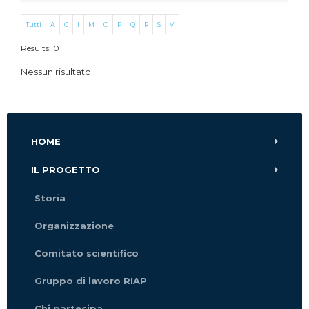
Tutti
A
C
I
M
O
P
Q
R
S
V
Results: 0
Nessun risultato.
HOME
IL PROGETTO
Storia
Organizzazione
Comitato scientifico
Gruppo di lavoro RIAP
Chi partecipa