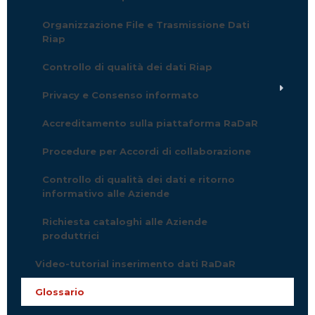
Organizzazione File e Trasmissione Dati
Riap
Controllo di qualità dei dati Riap
Privacy e Consenso informato
Accreditamento sulla piattaforma RaDaR
Procedure per Accordi di collaborazione
Controllo di qualità dei dati e ritorno
informativo alle Aziende
Richiesta cataloghi alle Aziende
produttrici
Video-tutorial inserimento dati RaDaR
Glossario