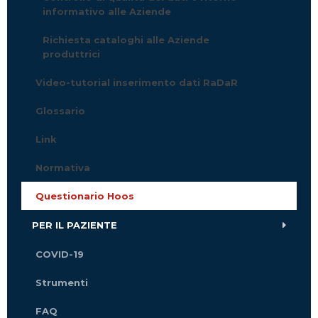
informativo alle Aziende
Richiesta cataloghi alle Aziende
produttrici
Video-tutorial inserimento dati RaDaR
Glossario
Link
Normativa
Questionario Hoos
PER IL PAZIENTE
COVID-19
Strumenti
FAQ