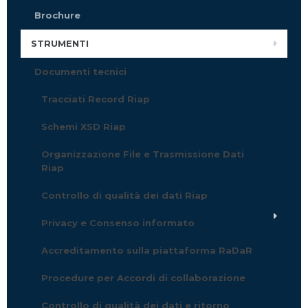
Brochure
STRUMENTI
Documenti tecnici
Tracciati Record Riap
Schemi XSD Riap
Organizzazione File e Trasmissione Dati
Riap
Controllo di qualità dei dati Riap
Privacy e Consenso informato
Accreditamento sulla piattaforma RaDaR
Procedure per Accordi di collaborazione
Controllo di qualità dei dati e ritorno