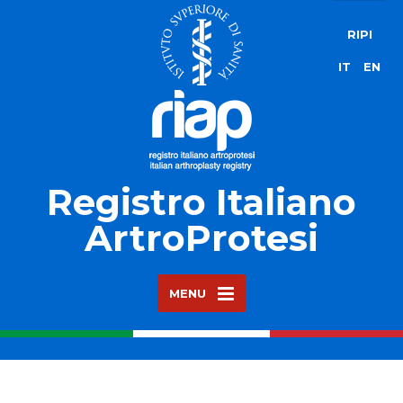
RIPI
IT
EN
Registro Italiano
ArtroProtesi
MENU