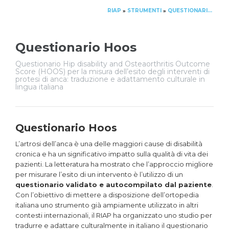
RIAP
STRUMENTI
QUESTIONARIO HOOS
»
»
Questionario Hoos
Questionario Hip disability and Osteaorthritis Outcome
Score (HOOS) per la misura dell’esito degli interventi di
protesi di anca: traduzione e adattamento culturale in
lingua italiana
Questionario Hoos
L’artrosi dell’anca è una delle maggiori cause di disabilità
cronica e ha un significativo impatto sulla qualità di vita dei
pazienti. La letteratura ha mostrato che l’approccio migliore
per misurare l’esito di un intervento è l’utilizzo di un
questionario validato e autocompilato dal paziente
.
Con l’obiettivo di mettere a disposizione dell’ortopedia
italiana uno strumento già ampiamente utilizzato in altri
contesti internazionali, il RIAP ha organizzato uno studio per
tradurre e adattare culturalmente in italiano il questionario