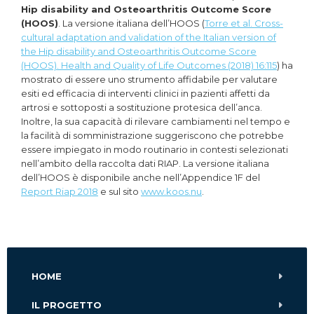
Hip disability and Osteoarthritis Outcome Score
(HOOS)
. La versione italiana dell’HOOS (
Torre et al. Cross-
cultural adaptation and validation of the Italian version of
the Hip disability and Osteoarthritis Outcome Score
(HOOS). Health and Quality of Life Outcomes (2018) 16:115
) ha
mostrato di essere uno strumento affidabile per valutare
esiti ed efficacia di interventi clinici in pazienti affetti da
artrosi e sottoposti a sostituzione protesica dell’anca.
Inoltre, la sua capacità di rilevare cambiamenti nel tempo e
la facilità di somministrazione suggeriscono che potrebbe
essere impiegato in modo routinario in contesti selezionati
nell’ambito della raccolta dati RIAP. La versione italiana
dell’HOOS è disponibile anche nell’Appendice 1F del
Report Riap 2018
e sul sito
www.koos.nu
.
HOME
IL PROGETTO