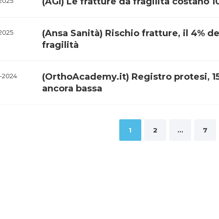
(AGI) Le fratture da fragilità costano 1
-2025
(Ansa Sanità) Rischio fratture, il 4% deg
-2025
fragilità
(OrthoAcademy.it) Registro protesi, 15
-2024
ancora bassa
inazione
1
2
…
7
li
coli