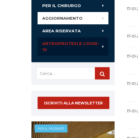
PER IL CHIRURGO
17-01
AGGIORNAMENTO
AREA RISERVATA
17-01
ARTROPROTESI E COVID-
19
17-01
17-01
ISCRIVITI ALLA NEWSLETTER
17-01
PER IL PAZIENTE