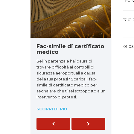
17-01
17-01
Fac-simile di certificato
01-03
medico
Sei in partenza e hai paura di
trovare difficoltà ai controlli di
sicurezza aeroportuali a causa
Pag
della tua protesi? Scarica il fac-
deg
simile di certificato medico per
arti
segnalare che ti sei sottoposto a un
intervento di protesi.
SCOPRI DI PIÙ
Previous
Next