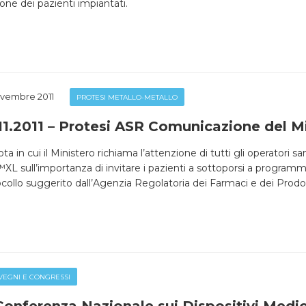
one dei pazienti impiantati.
vembre 2011
PROTESI METALLO-METALLO
11.2011 – Protesi ASR Comunicazione del Mi
ta in cui il Ministero richiama l’attenzione di tutti gli operatori
L sull’importanza di invitare i pazienti a sottoporsi a programma
collo suggerito dall’Agenzia Regolatoria dei Farmaci e dei Prodot
EGNI E CONGRESSI