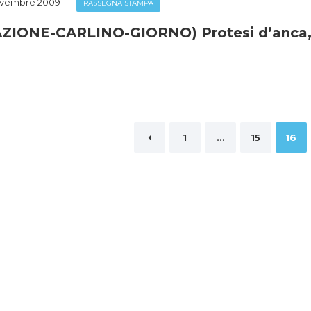
ovembre 2009
RASSEGNA STAMPA
ZIONE-CARLINO-GIORNO) Protesi d’anca, al
inazione
1
…
15
16
li
coli