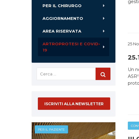
gesti
PER IL CHIRURGO
AGGIORNAMENTO
AREA RISERVATA
ARTROPROTESI E COVID-
25 No
19
25.
Un no
ASR™X
proto
ISCRIVITI ALLA NEWSLETTER
CONV
PER IL PAZIENTE