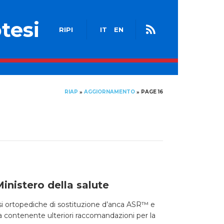
tesi
RIPI
IT
EN
RIAP
AGGIORNAMENTO
PAGE 16
»
»
inistero della salute
esi ortopediche di sostituzione d’anca ASR™ e
ota contenente ulteriori raccomandazioni per la