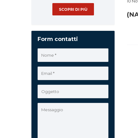
10 N
SCOPRI DI PIÙ
(NA
Form contatti
Pag
deg
arti