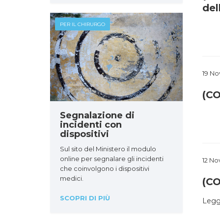
del
PER IL CHIRURGO
19 N
(CO
Segnalazione di
incidenti con
dispositivi
Sul sito del Ministero il modulo
online per segnalare gli incidenti
12 N
che coinvolgono i dispositivi
medici.
(CO
SCOPRI DI PIÙ
Leggi