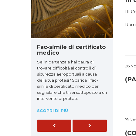
III
III C
Roma,
Fac-simile di certificato
medico
Sei in partenza e hai paura di
26 N
trovare difficoltà ai controlli di
sicurezza aeroportuali a causa
(PA
della tua protesi? Scarica il fac-
simile di certificato medico per
segnalare che ti sei sottoposto a un
intervento di protesi.
SCOPRI DI PIÙ
19 N
Previous
Next
(CO