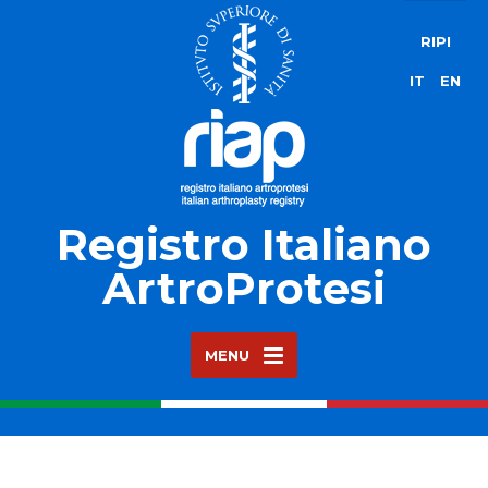
RIPI
IT
EN
Registro Italiano
ArtroProtesi
MENU