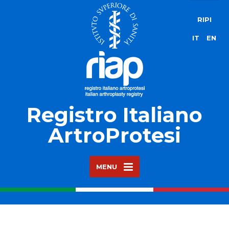
RIPI
IT
EN
Registro Italiano
ArtroProtesi
MENU