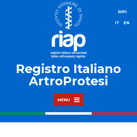
RIPI
IT
EN
Registro Italiano
ArtroProtesi
MENU