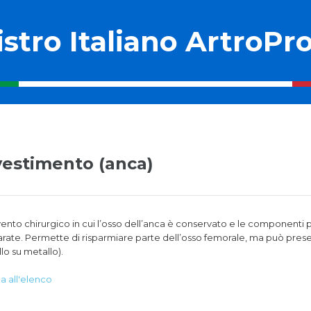
stro Italiano ArtroPro
vestimento (anca)
vento chirurgico in cui l’osso dell’anca è conservato e le component
rate. Permette di risparmiare parte dell’osso femorale, ma può presen
lo su metallo).
na all'elenco