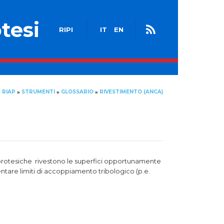
tesi
RIPI
IT
EN
RIAP
STRUMENTI
GLOSSARIO
RIVESTIMENTO (ANCA)
»
»
»
i protesiche rivestono le superfici opportunamente
tare limiti di accoppiamento tribologico (p.e.