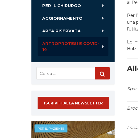
al Re
PER IL CHIRURGO
Per l
AGGIORNAMENTO
una p
l’uti
AREA RISERVATA
Le im
ARTROPROTESI E COVID-
Bolz
19
All
Spaz
ISCRIVITI ALLA NEWSLETTER
Broc
Loca
PER IL PAZIENTE