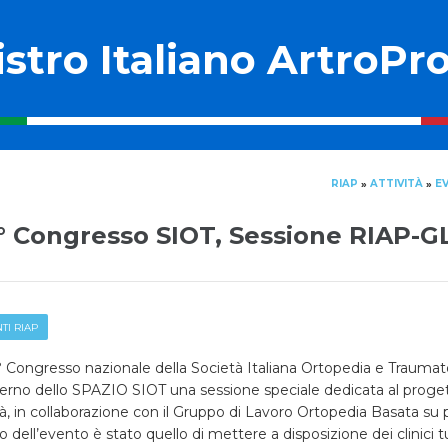
stro Italiano ArtroPro
RIAP
ATTIVITÀ
EV
»
»
° Congresso SIOT, Sessione RIAP-
TI RIAP
° Congresso nazionale della Società Italiana Ortopedia e Traumato
nterno dello SPAZIO SIOT una sessione speciale dedicata al proget
à, in collaborazione con il Gruppo di Lavoro Ortopedia Basata su 
 dell’evento è stato quello di mettere a disposizione dei clinici t