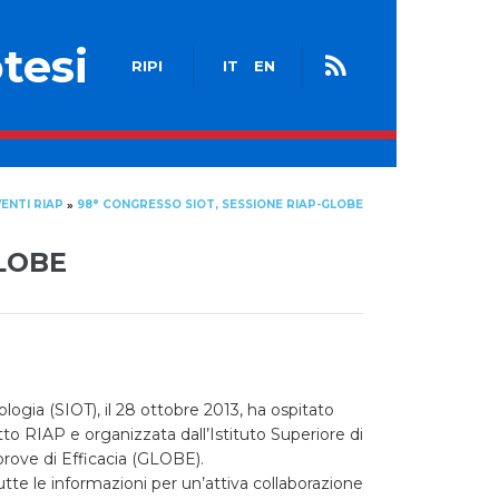
tesi
RIPI
IT
EN
ENTI RIAP
98° CONGRESSO SIOT, SESSIONE RIAP-GLOBE
»
GLOBE
logia (SIOT), il 28 ottobre 2013, ha ospitato
to RIAP e organizzata dall’Istituto Superiore di
prove di Efficacia (GLOBE).
utte le informazioni per un’attiva collaborazione