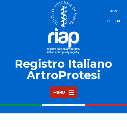
RIPI
IT
EN
Registro Italiano
ArtroProtesi
MENU