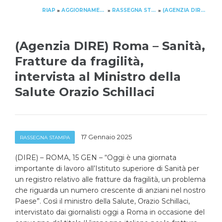
RIAP
AGGIORNAMENTO
RASSEGNA STAMPA
(AGENZIA DIRE) ROMA – SANITÀ, FRATTURE DA FRAGILITÀ, INTERVISTA AL MINISTRO DELLA SALUTE ORAZIO SCHILLACI
»
»
»
(Agenzia DIRE) Roma – Sanità,
Fratture da fragilità,
intervista al Ministro della
Salute Orazio Schillaci
17 Gennaio 2025
RASSEGNA STAMPA
(DIRE) – ROMA, 15 GEN – “Oggi è una giornata
importante di lavoro all’Istituto superiore di Sanità per
un registro relativo alle fratture da fragilità, un problema
che riguarda un numero crescente di anziani nel nostro
Paese”. Così il ministro della Salute, Orazio Schillaci,
intervistato dai giornalisti oggi a Roma in occasione del