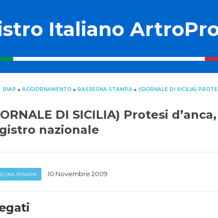
stro Italiano ArtroPro
RIAP
AGGIORNAMENTO
RASSEGNA STAMPA
(GIORNALE DI SICILIA) PRO
»
»
»
IORNALE DI SICILIA) Protesi d’anca,
gistro nazionale
10 Novembre 2009
SEGNA STAMPA
egati