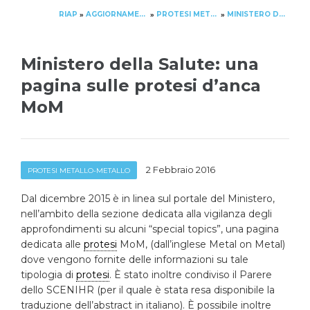
RIAP
AGGIORNAMENTO
PROTESI METALLO-METALLO
MINISTERO DELLA SALUTE: UNA PAGINA SULLE PROTESI D’ANCA MOM
»
»
»
Ministero della Salute: una
pagina sulle protesi d’anca
MoM
2 Febbraio 2016
PROTESI METALLO-METALLO
Dal dicembre 2015 è in linea sul portale del Ministero,
nell’ambito della sezione dedicata alla vigilanza degli
approfondimenti su alcuni “special topics”, una pagina
dedicata alle
protesi
MoM, (dall’inglese Metal on Metal)
dove vengono fornite delle informazioni su tale
tipologia di
protesi
. È stato inoltre condiviso il Parere
dello SCENIHR (per il quale è stata resa disponibile la
traduzione dell’abstract in italiano). È possibile inoltre