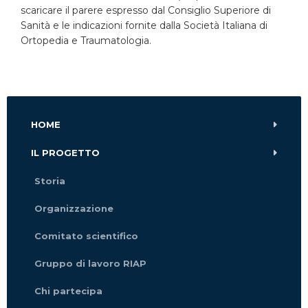
scaricare il parere espresso dal Consiglio Superiore di
Sanità e le indicazioni fornite dalla Società Italiana di
Ortopedia e Traumatologia.
HOME
IL PROGETTO
Storia
Organizzazione
Comitato scientifico
Gruppo di lavoro RIAP
Chi partecipa