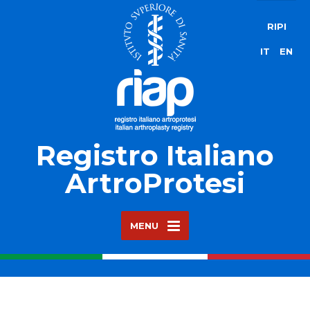
RIPI
IT
EN
Registro Italiano
ArtroProtesi
MENU