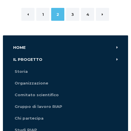
Paginazione
1
2
3
4
degli
articoli
HOME
IL PROGETTO
Storia
Organizzazione
Comitato scientifico
Gruppo di lavoro RIAP
Chi partecipa
Studi RIAP