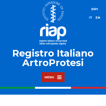
RIPI
IT
EN
Registro Italiano
ArtroProtesi
MENU