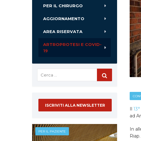
PER IL CHIRURGO
AGGIORNAMENTO
AREA RISERVATA
ARTROPROTESI E COVID-
19
CONV
ISCRIVITI ALLA NEWSLETTER
Il
13°
ad Am
In al
PER IL PAZIENTE
Riap.