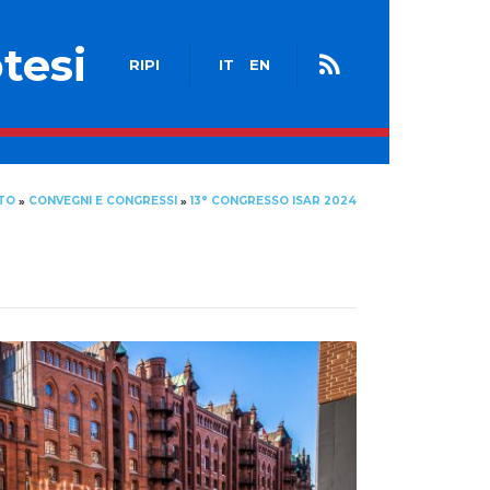
tesi
RIPI
IT
EN
TO
CONVEGNI E CONGRESSI
13° CONGRESSO ISAR 2024
»
»