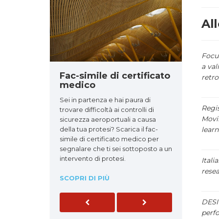
All
Focus
a val
Fac-simile di certificato
retro
medico
Sei in partenza e hai paura di
Regis
trovare difficoltà ai controlli di
Movin
sicurezza aeroportuali a causa
della tua protesi? Scarica il fac-
learn
simile di certificato medico per
segnalare che ti sei sottoposto a un
intervento di protesi.
Itali
resea
SCOPRI DI PIÙ
DESI 
Previous
Next
perf